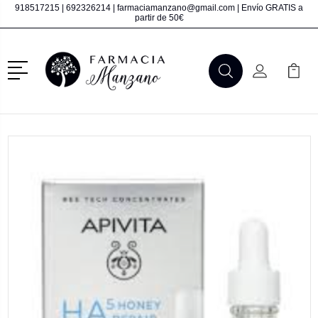
918517215
|
692326214
|
farmaciamanzano@gmail.com
| Envío GRATIS a
partir de 50€
Menú
Buscar
Mi Cuenta
Mi Ca
Buscar