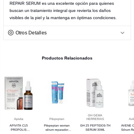
REPAIR SERUM es una excelente opción para quienes
buscan un tratamiento integral que revierta los daños
visibles de la piel y la mantenga en óptimas condiciones.
Otros Detalles
Productos Relacionados
GH GEMA
Apivita
Pilopeptan
HERRERIAS
Av
APIVITA C15
Pilopeptan woman
GH 25 PEPTIDOS-TH
AVENE Ci
PROPOLIS
sérum reparador
SERUM 30ML
Sérum R
CORRECT SERUM
capilar
Intens