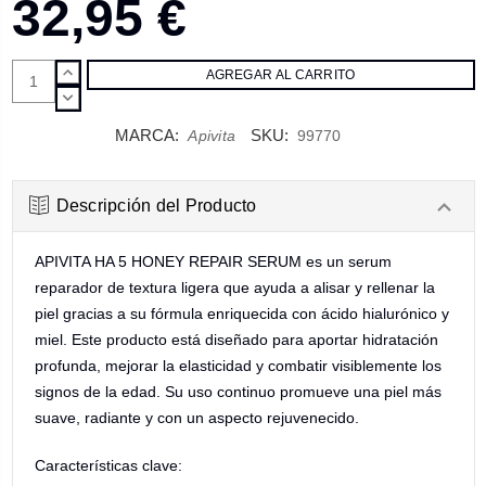
32,95 €
AUMENTAR
CANTIDAD:
DISMINUIR
CANTIDAD:
MARCA:
SKU:
Apivita
99770
Descripción del Producto
APIVITA HA 5 HONEY REPAIR SERUM es un serum
reparador de textura ligera que ayuda a alisar y rellenar la
piel gracias a su fórmula enriquecida con ácido hialurónico y
miel. Este producto está diseñado para aportar hidratación
profunda, mejorar la elasticidad y combatir visiblemente los
signos de la edad. Su uso continuo promueve una piel más
suave, radiante y con un aspecto rejuvenecido.
Características clave: