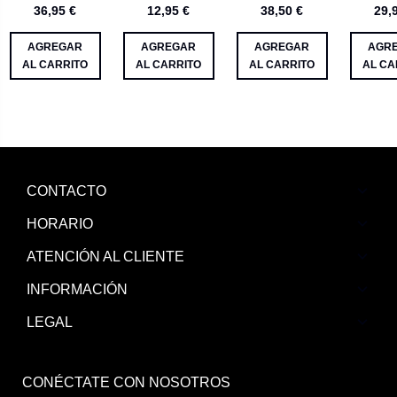
36,95 €
12,95 €
38,50 €
29,
ANTIOXIDANTE
ANTIARR 30ML
AGREGAR
AGREGAR
AGREGAR
AGR
AL CARRITO
AL CARRITO
AL CARRITO
AL CA
CONTACTO
HORARIO
ATENCIÓN AL CLIENTE
INFORMACIÓN
LEGAL
CONÉCTATE CON NOSOTROS