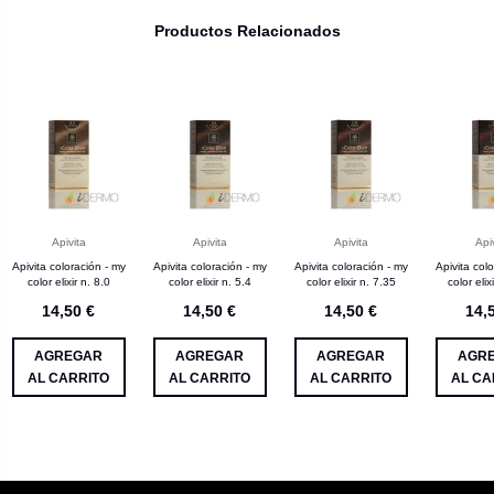
Productos Relacionados
Apivita
Apivita
Apivita
Api
Apivita coloración - my
Apivita coloración - my
Apivita coloración - my
Apivita col
color elixir n. 8.0
color elixir n. 5.4
color elixir n. 7.35
color elix
14,50 €
14,50 €
14,50 €
14,
AGREGAR
AGREGAR
AGREGAR
AGR
AL CARRITO
AL CARRITO
AL CARRITO
AL CA