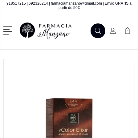
918517215
|
692326214
|
farmaciamanzano@gmail.com
| Envío GRATIS a
partir de 50€
Menú
Buscar
Mi Cuenta
Mi Ca
Buscar