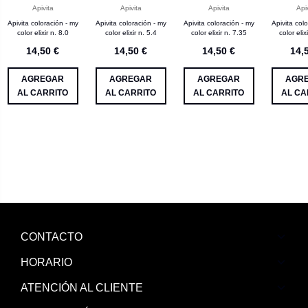
Apivita
Apivita
Apivita
Api
Apivita coloración - my
Apivita coloración - my
Apivita coloración - my
Apivita col
color elixir n. 8.0
color elixir n. 5.4
color elixir n. 7.35
color elix
14,50 €
14,50 €
14,50 €
14,
AGREGAR
AGREGAR
AGREGAR
AGR
AL CARRITO
AL CARRITO
AL CARRITO
AL CA
CONTACTO
HORARIO
ATENCIÓN AL CLIENTE