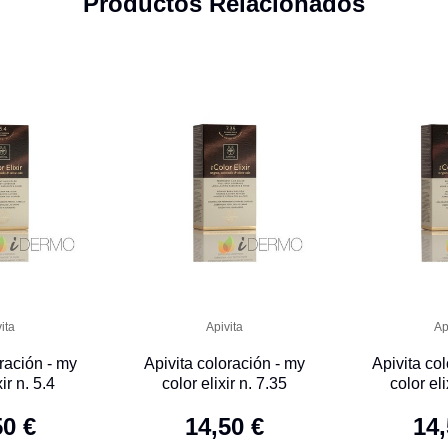
Productos Relacionados
ita
Apivita
Ap
ración - my
Apivita coloración - my
Apivita co
ir n. 5.4
color elixir n. 7.35
color eli
50 €
14,50 €
14,