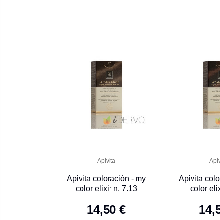
Apivita
Apiv
Apivita coloración - my
Apivita colo
color elixir n. 7.13
color elix
14,50 €
14,