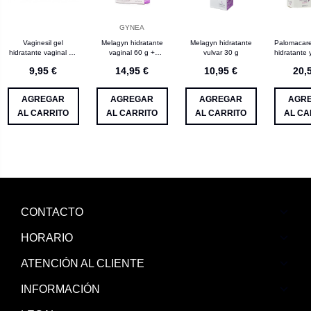
GYNEA
Vaginesil gel
Melagyn hidratante
Melagyn hidratante
Palomacare
hidratante vaginal 30
vaginal 60 g +
vulvar 30 g
hidratante 
g
aplicador
30
9,95 €
14,95 €
10,95 €
20,
AGREGAR
AGREGAR
AGREGAR
AGR
AL CARRITO
AL CARRITO
AL CARRITO
AL CA
CONTACTO
HORARIO
ATENCIÓN AL CLIENTE
INFORMACIÓN