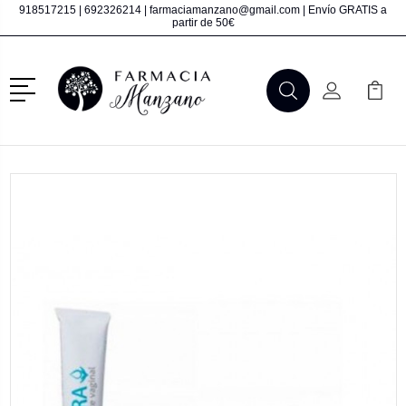
918517215
|
692326214
|
farmaciamanzano@gmail.com
| Envío GRATIS a
partir de 50€
Menú
Buscar
Mi Cuenta
Mi Ca
Buscar