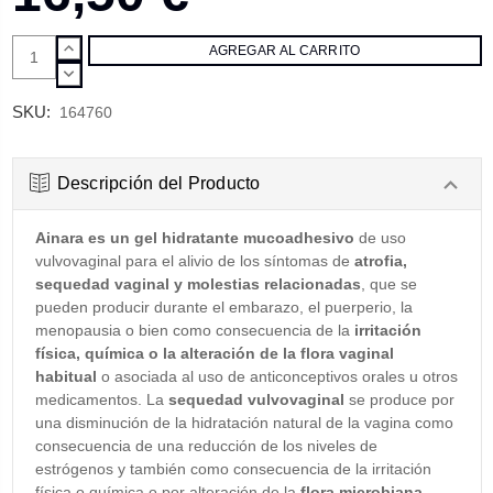
AUMENTAR
CANTIDAD:
DISMINUIR
CANTIDAD:
SKU:
164760
Descripción del Producto
Ainara es un gel hidratante mucoadhesivo
de uso
vulvovaginal para el alivio de los síntomas de
atrofia,
sequedad vaginal y molestias relacionadas
, que se
pueden producir durante el embarazo, el puerperio, la
menopausia o bien como consecuencia de la
irritación
física, química o la alteración de la flora vaginal
habitual
o asociada al uso de anticonceptivos orales u otros
medicamentos. La
sequedad vulvovaginal
se produce por
una disminución de la hidratación natural de la vagina como
consecuencia de una reducción de los niveles de
estrógenos y también como consecuencia de la irritación
física o química o por alteración de la
flora microbiana