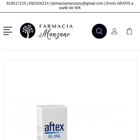
918517215
|
692326214
|
farmaciamanzano@gmail.com
| Envío GRATIS a
partir de 50€
Menú
Buscar
Mi Cuenta
Mi Ca
Buscar