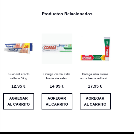
Productos Relacionados
Kukident efecto
Corega crema extra
Corega ultra crema
sellado 57 g
fuerte sin sabor
extra fuerte adhesivo
adhesivo prótesis
prótesis dental 75 g
12,95 €
14,95 €
17,95 €
dental (a)
AGREGAR
AGREGAR
AGREGAR
AL CARRITO
AL CARRITO
AL CARRITO