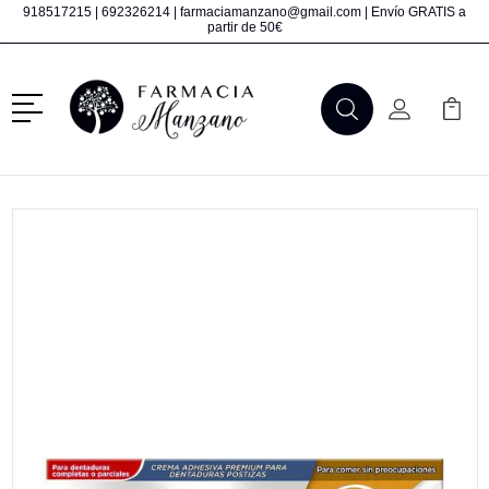
918517215
|
692326214
|
farmaciamanzano@gmail.com
| Envío GRATIS a
partir de 50€
Menú
Buscar
Mi Cuenta
Mi Ca
Buscar