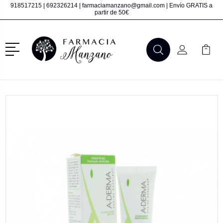
918517215
|
692326214
|
farmaciamanzano@gmail.com
| Envío GRATIS a
partir de 50€
Menú
Buscar
Mi Cuenta
Mi Ca
Buscar