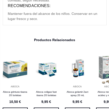
comidas, según necesidad.
RECOMENDACIONES:
Mantener fuera del alcance de los niños. Conservar en un
lugar fresco y seco.
Productos Relacionados
ABOCA
ABOCA
AB
Aboca grintuss tisana
Aboca coligas fast
Aboca golamir 2act
Aboca ne
20 bolsitas
tisana 20 bolsitas
spray 20 mL
acidez y r
compr
10,50 €
9,95 €
9,95 €
9,9