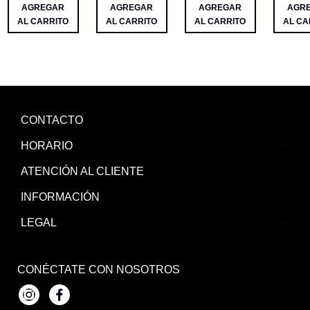
AGREGAR
AGREGAR
AGREGAR
AGR
AL CARRITO
AL CARRITO
AL CARRITO
AL CA
CONTACTO
HORARIO
ATENCIÓN AL CLIENTE
INFORMACIÓN
LEGAL
CONÉCTATE CON NOSOTROS
Instagram
Facebook