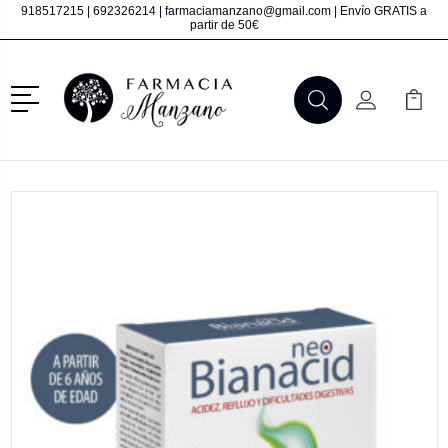
918517215
|
692326214
|
farmaciamanzano@gmail.com
| Envío GRATIS a
partir de 50€
Menú
Buscar
Mi Cuenta
Mi Ca
Buscar