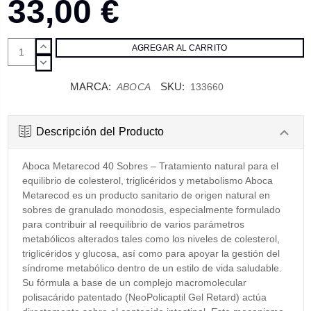
33,00 €
AUMENTAR
CANTIDAD:
DISMINUIR
CANTIDAD:
MARCA:
SKU:
ABOCA
133660
Descripción del Producto
Aboca Metarecod 40 Sobres – Tratamiento natural para el
equilibrio de colesterol, triglicéridos y metabolismo Aboca
Metarecod es un producto sanitario de origen natural en
sobres de granulado monodosis, especialmente formulado
para contribuir al reequilibrio de varios parámetros
metabólicos alterados tales como los niveles de colesterol,
triglicéridos y glucosa, así como para apoyar la gestión del
síndrome metabólico dentro de un estilo de vida saludable.
Su fórmula a base de un complejo macromolecular
polisacárido patentado (NeoPolicaptil Gel Retard) actúa