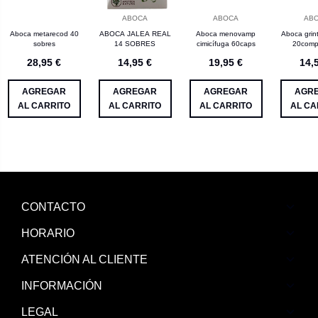
ABOCA
ABOCA
AB
Aboca metarecod 40
ABOCA JALEA REAL
Aboca menovamp
Aboca grin
sobres
14 SOBRES
cimicífuga 60caps
20comp
28,95 €
14,95 €
19,95 €
14,
AGREGAR
AGREGAR
AGREGAR
AGR
AL CARRITO
AL CARRITO
AL CARRITO
AL CA
CONTACTO
HORARIO
ATENCIÓN AL CLIENTE
INFORMACIÓN
LEGAL