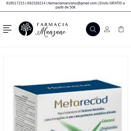
918517215
|
692326214
|
farmaciamanzano@gmail.com
| Envío GRATIS a
partir de 50€
Menú
Buscar
Mi Cuenta
Mi Ca
Buscar