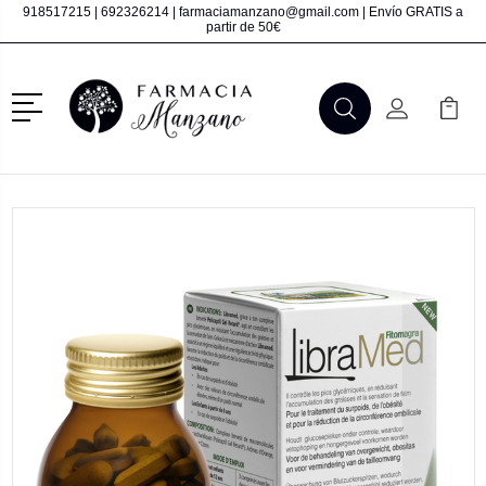
918517215
|
692326214
|
farmaciamanzano@gmail.com
| Envío GRATIS a
partir de 50€
Menú
Buscar
Mi Cuenta
Mi Ca
Buscar