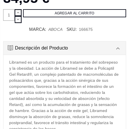
AUMENTAR
CANTIDAD:
DISMINUIR
CANTIDAD:
MARCA:
SKU:
ABOCA
166675
Descripción del Producto
Libramed es un producto para el tratamiento del sobrepeso
y la obesidad. La acción de Libramed se debe a Policaptil
Gel Retard®, un complejo patentado de macromoléculas de
polisacáridos que, gracias a la acción sinérgica de sus
componentes, favorece la formación en el intestino de un
gel que actúa sobre los carbohidratos, reduciendo la
cantidad absorbida y su velocidad de absorción (efecto
Retard), así como la acumulación de grasas y la sensación
de hambre. Gracias a la acción de este gel, Libramed
disminuye la absorción de grasas, reduce la somnolencia
postprandial, favorece el tránsito intestinal y regulariza la
consistencia de las heces.